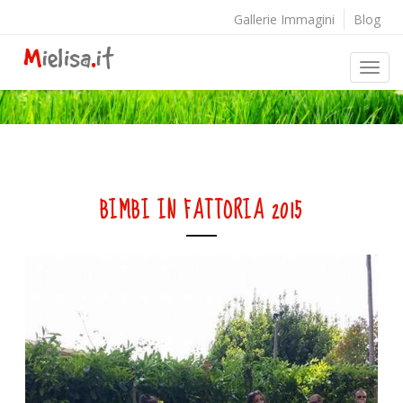
Gallerie Immagini
Blog
BIMBI IN FATTORIA 2015
Home
>
Gallerie immagini
>
Bimbi in fattoria 2015